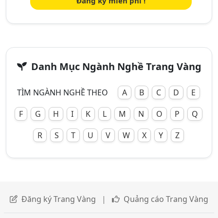
Đăng ký miễn phí !
Danh Mục Ngành Nghề Trang Vàng
TÌM NGÀNH NGHỀ THEO
A
B
C
D
E
F
G
H
I
K
L
M
N
O
P
Q
R
S
T
U
V
W
X
Y
Z
Đăng ký Trang Vàng
|
Quảng cáo Trang Vàng