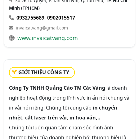
Số 26 Tự Quyết, P. Tân Sơn Nhì, Q. Tân Phú,
TP. Hồ Chí
Minh (TPHCM)
0932755689
,
0902015517
invaicatvang@gmail.com
www.invaicatvang.com
GIỚI THIỆU CÔNG TY
Công Ty TNHH Quảng Cáo TM Cát Vàng
là doanh
nghiệp hoạt động trong lĩnh vực in ấn nói chung và
in vải nói riêng. Chúng tôi cung cấp
in chuyển
nhiệt, cắt laser trên vải, in hoa văn,..
Chúng tôi luôn quan tâm chăm sóc hình ảnh
thương hiệu của doanh nghiệp bởi thương hiệu là