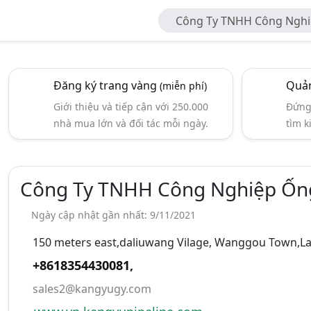
Công Ty TNHH Công Nghi
Kangyu
Đăng ký trang vàng
Quản
(miễn phí)
Giới thiệu và tiếp cận với 250.000
Đứng 
nhà mua lớn và đối tác mỗi ngày.
tìm k
Công Ty TNHH Công Nghiệp Ốn
Ngày cập nhật gần nhất: 9/11/2021
150 meters east,daliuwang Vilage, Wanggou Town,Lans
+8618354430081
,
sales2@kangyugy.com