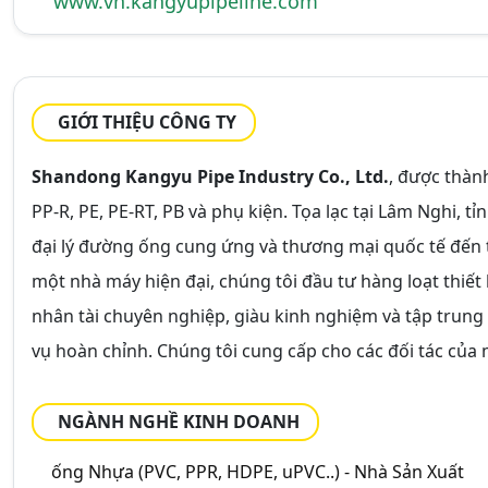
www.vn.kangyupipeline.com
GIỚI THIỆU CÔNG TY
Shandong Kangyu Pipe Industry Co., Ltd.
, được thàn
PP-R, PE, PE-RT, PB và phụ kiện. Tọa lạc tại Lâm Nghi, 
đại lý đường ống cung ứng và thương mại quốc tế đến từ
một nhà máy hiện đại, chúng tôi đầu tư hàng loạt thiết
nhân tài chuyên nghiệp, giàu kinh nghiệm và tập trung
vụ hoàn chỉnh. Chúng tôi cung cấp cho các đối tác của
NGÀNH NGHỀ KINH DOANH
ống Nhựa (PVC, PPR, HDPE, uPVC..) - Nhà Sản Xuất