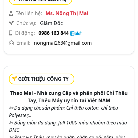
Tên liên hệ:
Ms. Nông Thị Mai
Chức vụ:
Giám Đốc
Di động:
0986 163 844
Email:
nongmai263@gmail.com
GIỚI THIỆU CÔNG TY
Thao Mai - Nhà cung Cấp và phân phổi Chỉ Thêu
Tay, Thêu Máy uy tín tại Việt NAM
✄ Đa dạng các sản phẩm: Chỉ thêu cotton, chỉ thêu
Polyester,..
✄ Bảng màu đa dạng: full 1000 màu nhuộm theo màu
DMC
✄ Phục vụ: Thêu, may áo quần, chăn ga gối nệm, giày