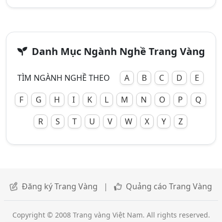
Danh Mục Ngành Nghề Trang Vàng
TÌM NGÀNH NGHỀ THEO
A
B
C
D
E
F
G
H
I
K
L
M
N
O
P
Q
R
S
T
U
V
W
X
Y
Z
Đăng ký Trang Vàng
|
Quảng cáo Trang Vàng
Copyright © 2008 Trang vàng Việt Nam. All rights reserved.