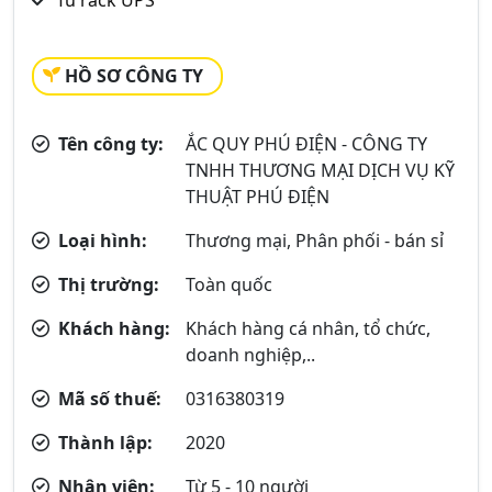
Tủ rack UPS
HỒ SƠ CÔNG TY
Tên công ty:
ẮC QUY PHÚ ĐIỆN - CÔNG TY
TNHH THƯƠNG MẠI DỊCH VỤ KỸ
THUẬT PHÚ ĐIỆN
Loại hình:
Thương mại, Phân phối - bán sỉ
Thị trường:
Toàn quốc
Khách hàng:
Khách hàng cá nhân, tổ chức,
doanh nghiệp,..
Mã số thuế:
0316380319
Thành lập:
2020
Nhân viên:
Từ 5 - 10 người