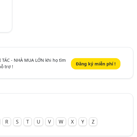
I TÁC - NHÀ MUA LỚN khi họ tìm
Đăng ký miễn phí !
ỗ trợ !
R
S
T
U
V
W
X
Y
Z