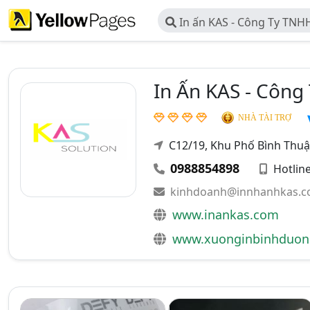
In ấn KAS - Công Ty TNH
In Ấn KAS - Công
NHÀ TÀI TRỢ
C12/19, Khu Phố Bình Thuậ
0988854898
Hotlin
kinhdoanh@innhanhkas.
www.inankas.com
www.xuonginbinhduon