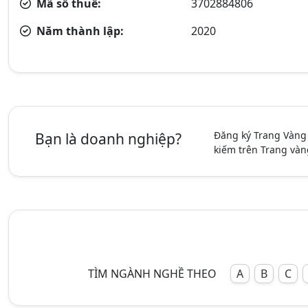
Mã số thuế:
3702884806
Năm thành lập:
2020
Đăng ký Trang Vàng
Bạn là doanh nghiệp?
kiếm trên Trang vàn
TÌM NGÀNH NGHỀ THEO
A
B
C