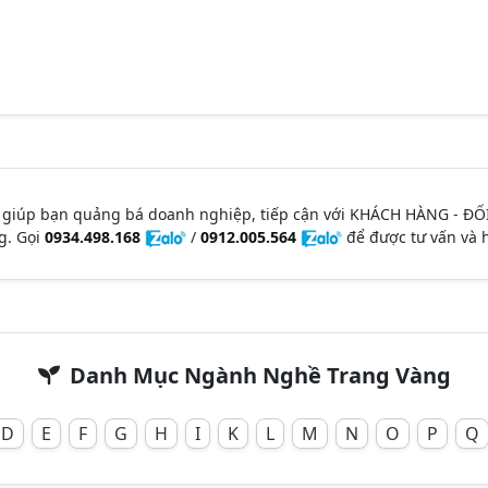
 giúp bạn quảng bá doanh nghiệp, tiếp cận với KHÁCH HÀNG - ĐỐ
g. Gọi
0934.498.168
/
0912.005.564
để được tư vấn và h
Danh Mục Ngành Nghề Trang Vàng
D
E
F
G
H
I
K
L
M
N
O
P
Q