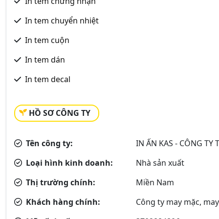
In tem chứng nhận
In tem chuyển nhiệt
In tem cuộn
In tem dán
In tem decal
HỒ SƠ CÔNG TY
Tên công ty:
IN ẤN KAS - CÔNG TY 
Loại hình kinh doanh:
Nhà sản xuất
Thị trường chính:
Miền Nam
Khách hàng chính:
Công ty may mặc, may 