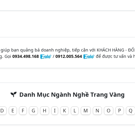
 giúp bạn quảng bá doanh nghiệp, tiếp cận với KHÁCH HÀNG - ĐỐ
g. Gọi
0934.498.168
/
0912.005.564
để được tư vấn và h
Danh Mục Ngành Nghề Trang Vàng
D
E
F
G
H
I
K
L
M
N
O
P
Q