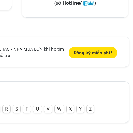
(số
Hotline/
)
I TÁC - NHÀ MUA LỚN khi họ tìm
Đăng ký miễn phí !
ỗ trợ !
R
S
T
U
V
W
X
Y
Z