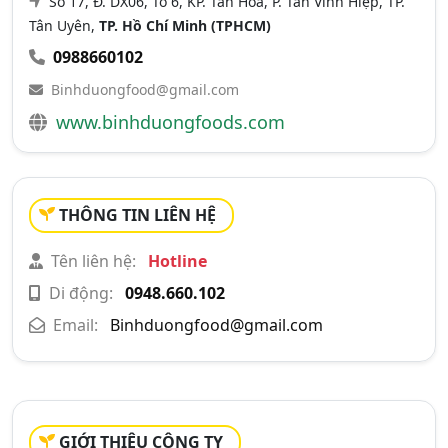
Số 17, Đ. DX06, Tổ 6, KP. Tân Hóa, P. Tân Vĩnh Hiệp, TP.
Tân Uyên,
TP. Hồ Chí Minh (TPHCM)
0988660102
Binhduongfood@gmail.com
www.binhduongfoods.com
THÔNG TIN LIÊN HỆ
Tên liên hệ:
Hotline
Di động:
0948.660.102
Email:
Binhduongfood@gmail.com
GIỚI THIỆU CÔNG TY