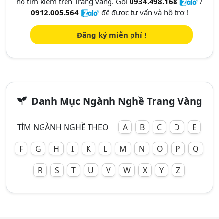
họ tìm kiếm trên Trang vàng. Gọi
0934.498.168
/
0912.005.564
để được tư vấn và hỗ trợ !
Đăng ký miễn phí !
Danh Mục Ngành Nghề Trang Vàng
TÌM NGÀNH NGHỀ THEO
A
B
C
D
E
F
G
H
I
K
L
M
N
O
P
Q
R
S
T
U
V
W
X
Y
Z