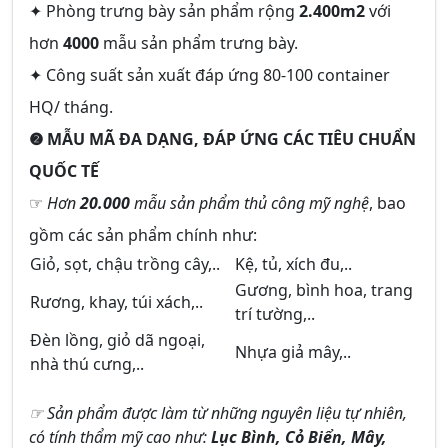
✦ Phòng trưng bày sản phẩm rộng
2.400m2
với
hơn
4000
mẫu sản phẩm trưng bày.
✦ Công suất sản xuất đáp ứng 80-100 container
HQ/ tháng.
❷ MẪU MÃ ĐA DẠNG, ĐÁP ỨNG CÁC TIÊU CHUẨN
QUỐC TẾ
☞
Hơn
20.000
mẫu sản phẩm thủ công mỹ nghệ
, bao
gồm các sản phẩm chính như:
Giỏ, sọt, chậu trồng cây,..
Kệ, tủ, xích đu,..
Gương, bình hoa, trang
Rương, khay, túi xách,..
trí tường,..
Đèn lồng, giỏ dã ngoại,
Nhựa giả mây,..
nhà thú cưng,..
☞ Sản phẩm được làm từ những nguyên liệu tự nhiên,
có tính thẩm mỹ cao như:
Lục Bình, Cỏ Biển, Mây,