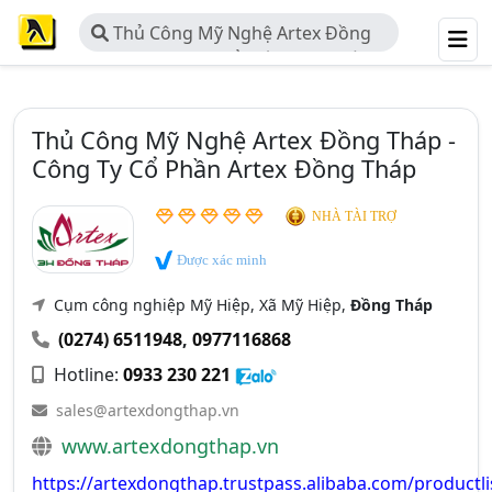
Thủ Công Mỹ Nghệ Artex Đồng
Tháp - Công Ty Cổ Phần Artex Đồng
Tháp
Thủ Công Mỹ Nghệ Artex Đồng Tháp -
Công Ty Cổ Phần Artex Đồng Tháp
NHÀ TÀI TRỢ
Được xác minh
Cụm công nghiệp Mỹ Hiệp, Xã Mỹ Hiệp,
Đồng Tháp
(0274) 6511948
,
0977116868
Hotline:
0933 230 221
sales@artexdongthap.vn
www.artexdongthap.vn
https://artexdongthap.trustpass.alibaba.com/productli