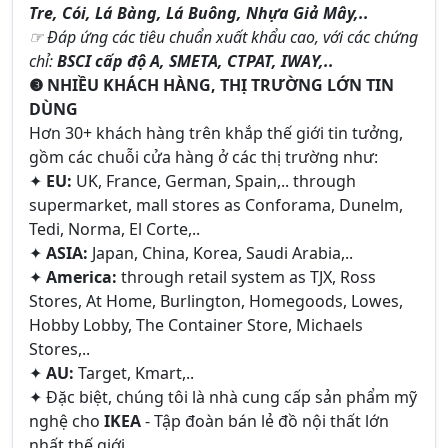
Tre, Cói, Lá Bàng, Lá Buông, Nhựa Giả Mây,..
☞ Đáp ứng các tiêu chuẩn xuất khẩu cao, với các chứng
chỉ:
BSCI cấp độ A, SMETA, CTPAT, IWAY,..
❸ NHIỀU KHÁCH HÀNG, THỊ TRƯỜNG LỚN TIN
DÙNG
Hơn 30+ khách hàng trên khắp thế giới tin tưởng,
gồm các chuỗi cửa hàng ở các thị trường như:
✦
EU:
UK, France, German, Spain,.. through
supermarket, mall stores as Conforama, Dunelm,
Tedi, Norma, El Corte,..
✦
ASIA:
Japan, China, Korea, Saudi Arabia,..
✦
America:
through retail system as TJX, Ross
Stores, At Home, Burlington, Homegoods, Lowes,
Hobby Lobby, The Container Store, Michaels
Stores,..
✦
AU:
Target, Kmart,..
✦ Đặc biệt, chúng tôi là nhà cung cấp sản phẩm mỹ
nghệ cho
IKEA
- Tập đoàn bán lẻ đồ nội thất lớn
nhất thế giới.