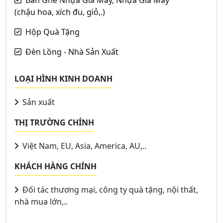
Bàn Ghế Nhựa Giả Mây, Nhựa Giả Mây
(chậu hoa, xích đu, giỏ,.)
Hộp Quà Tặng
Đèn Lồng - Nhà Sản Xuất
LOẠI HÌNH KINH DOANH
Sản xuất
THỊ TRƯỜNG CHÍNH
Việt Nam, EU, Asia, America, AU,..
KHÁCH HÀNG CHÍNH
Đối tác thương mại, công ty quà tặng, nội thất,
nhà mua lớn,..