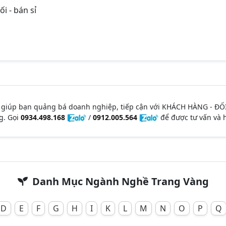
i - bán sỉ
 giúp bạn quảng bá doanh nghiệp, tiếp cận với KHÁCH HÀNG - ĐỐ
g. Gọi
0934.498.168
/
0912.005.564
để được tư vấn và h
Danh Mục Ngành Nghề Trang Vàng
D
E
F
G
H
I
K
L
M
N
O
P
Q