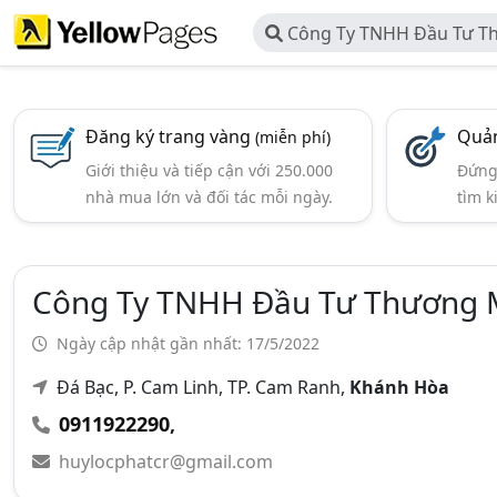
Công Ty TNHH Đầu Tư T
Lộc Phát
Đăng ký trang vàng
Quản
(miễn phí)
Giới thiệu và tiếp cận với 250.000
Đứng 
nhà mua lớn và đối tác mỗi ngày.
tìm k
Công Ty TNHH Đầu Tư Thương M
Ngày cập nhật gần nhất: 17/5/2022
Đá Bạc, P. Cam Linh, TP. Cam Ranh,
Khánh Hòa
0911922290
,
huylocphatcr@gmail.com