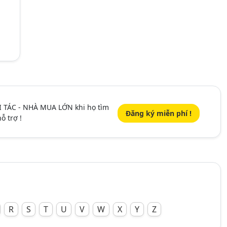
I TÁC - NHÀ MUA LỚN khi họ tìm
Đăng ký miễn phí !
ỗ trợ !
R
S
T
U
V
W
X
Y
Z