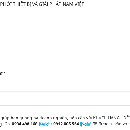
HỐI THIẾT BỊ VÀ GIẢI PHÁP NAM VIỆT
001
 giúp bạn quảng bá doanh nghiệp, tiếp cận với KHÁCH HÀNG - ĐỐ
g. Gọi
0934.498.168
/
0912.005.564
để được tư vấn và h