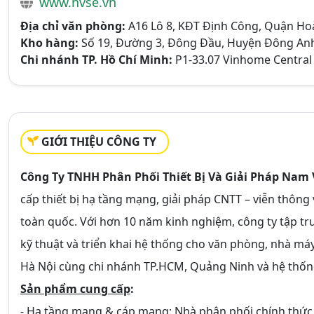
www.nvse.vn
Địa chỉ văn phòng:
A16 Lô 8, KĐT Định Công, Quận Ho
Kho hàng:
Số 19, Đường 3, Đông Đầu, Huyện Đông Anh
Chi nhánh TP. Hồ Chí Minh:
P1-33.07 Vinhome Central 
GIỚI THIỆU CÔNG TY
Công Ty TNHH Phân Phối Thiết Bị Và Giải Pháp Nam V
cấp thiết bị hạ tầng mạng, giải pháp CNTT – viễn thô
toàn quốc. Với hơn 10 năm kinh nghiệm, công ty tập tr
kỹ thuật và triển khai hệ thống cho văn phòng, nhà máy,
Hà Nội cùng chi nhánh TP.HCM, Quảng Ninh và hệ thống
Sản phẩm cung cấp
:
- Hạ tầng mạng & cáp mạng: Nhà phân phối chính thứ