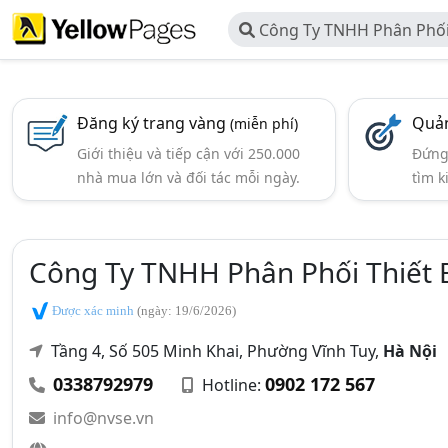
Công Ty TNHH Phân Phối T
Pháp Nam Việt
Đăng ký trang vàng
Quản
(miễn phí)
Giới thiệu và tiếp cận với 250.000
Đứng 
nhà mua lớn và đối tác mỗi ngày.
tìm k
Công Ty TNHH Phân Phối Thiết B
Được xác minh
(ngày: 19/6/2026)
Tầng 4, Số 505 Minh Khai, Phường Vĩnh Tuy,
Hà Nội
0338792979
0902 172 567
Hotline:
info@nvse.vn