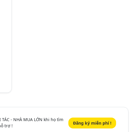
I TÁC - NHÀ MUA LỚN khi họ tìm
Đăng ký miễn phí !
ỗ trợ !