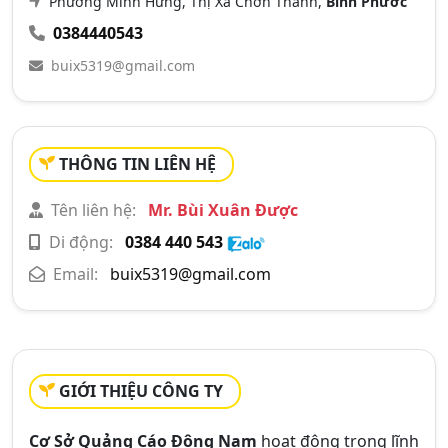
Phường Minh Hưng, Thị Xã Chơn Thành,
Bình Phước
0384440543
buix5319@gmail.com
THÔNG TIN LIÊN HỆ
Tên liên hệ:
Mr. Bùi Xuân Được
Di động:
0384 440 543
Email:
buix5319@gmail.com
GIỚI THIỆU CÔNG TY
Cơ Sở Quảng Cáo Đông Nam
hoạt động trong lĩnh