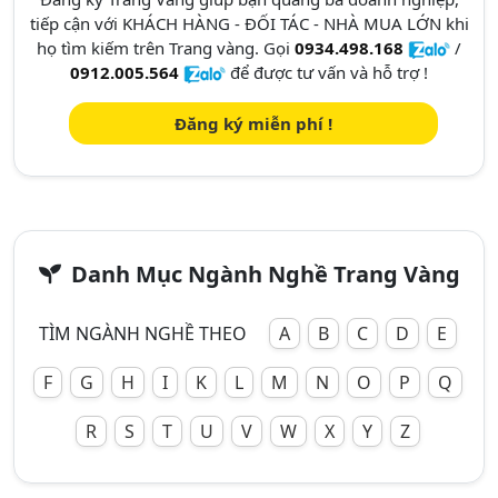
tiếp cận với KHÁCH HÀNG - ĐỐI TÁC - NHÀ MUA LỚN khi
họ tìm kiếm trên Trang vàng. Gọi
0934.498.168
/
0912.005.564
để được tư vấn và hỗ trợ !
Đăng ký miễn phí !
Danh Mục Ngành Nghề Trang Vàng
TÌM NGÀNH NGHỀ THEO
A
B
C
D
E
F
G
H
I
K
L
M
N
O
P
Q
R
S
T
U
V
W
X
Y
Z