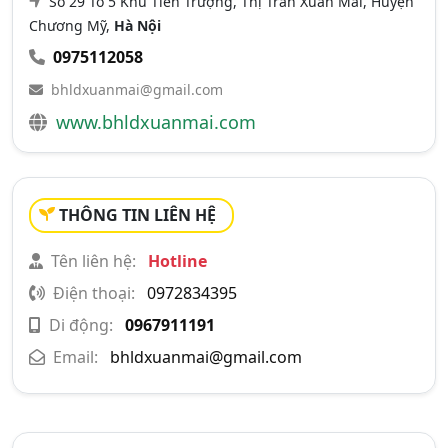
Số 29 Tổ 5 Khu Tiên Trượng, Thị Trấn Xuân Mai, Huyện
Chương Mỹ,
Hà Nội
0975112058
bhldxuanmai@gmail.com
www.bhldxuanmai.com
THÔNG TIN LIÊN HỆ
Tên liên hệ:
Hotline
Điện thoại:
0972834395
Di động:
0967911191
Email:
bhldxuanmai@gmail.com