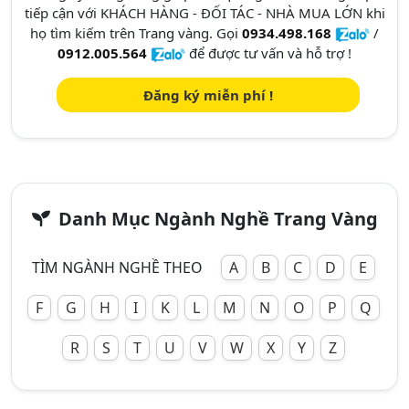
tiếp cận với KHÁCH HÀNG - ĐỐI TÁC - NHÀ MUA LỚN khi
họ tìm kiếm trên Trang vàng. Gọi
0934.498.168
/
0912.005.564
để được tư vấn và hỗ trợ !
Đăng ký miễn phí !
Danh Mục Ngành Nghề Trang Vàng
TÌM NGÀNH NGHỀ THEO
A
B
C
D
E
F
G
H
I
K
L
M
N
O
P
Q
R
S
T
U
V
W
X
Y
Z