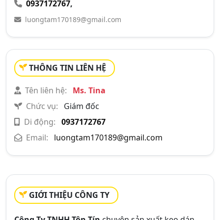
0937172767
,
luongtam170189@gmail.com
THÔNG TIN LIÊN HỆ
Tên liên hệ:
Ms. Tina
Chức vụ:
Giám đốc
Di động:
0937172767
Email:
luongtam170189@gmail.com
GIỚI THIỆU CÔNG TY
Công Ty TNHH Tôn Tín
chuyên sản xuất keo dán,