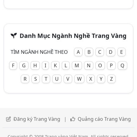
Danh Mục Ngành Nghề Trang Vàng
TÌM NGÀNH NGHỀ THEO
A
B
C
D
E
F
G
H
I
K
L
M
N
O
P
Q
R
S
T
U
V
W
X
Y
Z
Đăng ký Trang Vàng
|
Quảng cáo Trang Vàng
Copyright © 2008 Trang vàng Việt Nam. All rights reserved.