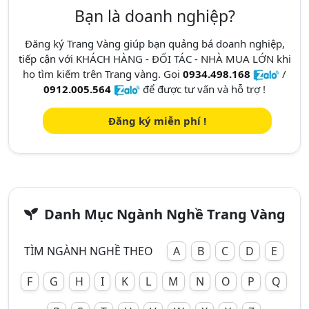
Bạn là doanh nghiệp?
Đăng ký Trang Vàng giúp bạn quảng bá doanh nghiệp,
tiếp cận với KHÁCH HÀNG - ĐỐI TÁC - NHÀ MUA LỚN khi
họ tìm kiếm trên Trang vàng. Gọi
0934.498.168
/
0912.005.564
để được tư vấn và hỗ trợ !
Đăng ký miễn phí !
Danh Mục Ngành Nghề Trang Vàng
TÌM NGÀNH NGHỀ THEO
A
B
C
D
E
F
G
H
I
K
L
M
N
O
P
Q