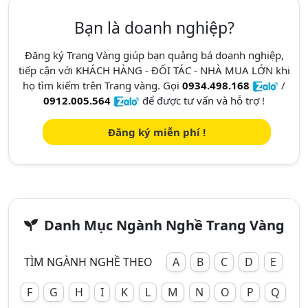
Bạn là doanh nghiệp?
Đăng ký Trang Vàng giúp bạn quảng bá doanh nghiệp,
tiếp cận với KHÁCH HÀNG - ĐỐI TÁC - NHÀ MUA LỚN khi
họ tìm kiếm trên Trang vàng. Gọi
0934.498.168
/
0912.005.564
để được tư vấn và hỗ trợ !
Đăng ký miễn phí !
Danh Mục Ngành Nghề Trang Vàng
TÌM NGÀNH NGHỀ THEO
A
B
C
D
E
F
G
H
I
K
L
M
N
O
P
Q