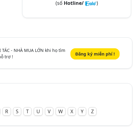
(số
Hotline/
)
I TÁC - NHÀ MUA LỚN khi họ tìm
Đăng ký miễn phí !
ỗ trợ !
R
S
T
U
V
W
X
Y
Z