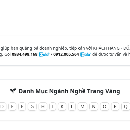
 giúp bạn quảng bá doanh nghiệp, tiếp cận với KHÁCH HÀNG - ĐỐ
g. Gọi
0934.498.168
/
0912.005.564
để được tư vấn và h
Danh Mục Ngành Nghề Trang Vàng
D
E
F
G
H
I
K
L
M
N
O
P
Q