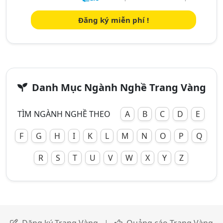
Đăng ký miễn phí !
Danh Mục Ngành Nghề Trang Vàng
TÌM NGÀNH NGHỀ THEO
A
B
C
D
E
F
G
H
I
K
L
M
N
O
P
Q
R
S
T
U
V
W
X
Y
Z