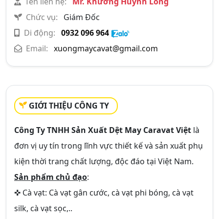
Tên liên hệ:
Mr. Khương Huỳnh Long
Chức vụ:
Giám Đốc
Di động:
0932 096 964
Email:
xuongmaycavat@gmail.com
GIỚI THIỆU CÔNG TY
Công Ty TNHH Sản Xuất Dệt May Caravat Việt
là
đơn vị uy tín trong lĩnh vực thiết kế và sản xuất phụ
kiện thời trang chất lượng, độc đáo tại Việt Nam.
Sản phẩm chủ đạo
:
✜ Cà vạt: Cà vạt gân cước, cà vạt phi bóng, cà vạt
silk, cà vạt sọc,..