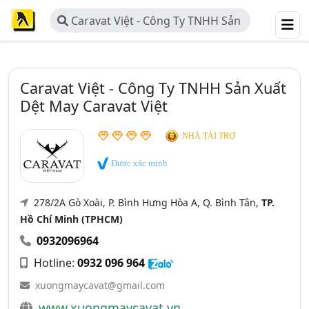
Caravat Việt - Công Ty TNHH Sản
Xuất Dệt May Caravat Việt
Caravat Việt - Công Ty TNHH Sản Xuất
Dệt May Caravat Việt
NHÀ TÀI TRỢ
Được xác minh
278/2A Gò Xoài, P. Bình Hưng Hòa A, Q. Bình Tân,
TP.
Hồ Chí Minh (TPHCM)
0932096964
Hotline:
0932 096 964
xuongmaycavat@gmail.com
www.xuongmaycavat.vn