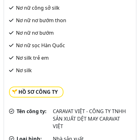
Nơ nữ công sở silk
Nơ nữ nơ bướm thon
Nơ nữ nơ bướm
Nơ nữ sọc Hàn Quốc
Nơ silk trẻ em
Nơ silk
HỒ SƠ CÔNG TY
Tên công ty:
CARAVAT VIỆT - CÔNG TY TNHH
SẢN XUẤT DỆT MAY CARAVAT
VIỆT
Loại hình:
Nhà sản xuất