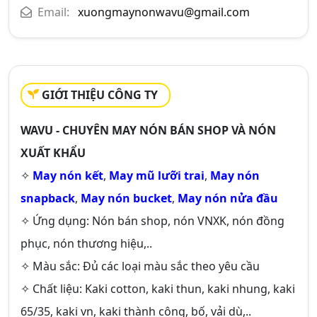
Email:
xuongmaynonwavu@gmail.com
GIỚI THIỆU CÔNG TY
WAVU - CHUYÊN MAY NÓN BÁN SHOP VÀ NÓN
XUẤT KHẨU
✧
May nón kết
,
May mũ lưỡi trai
,
May nón
snapback
,
May nón bucket
,
May nón nửa đầu
✧ Ứng dụng: Nón bán shop, nón VNXK, nón đồng
phục, nón thương hiệu,..
✧ Màu sắc: Đủ các loại màu sắc theo yêu cầu
✧ Chất liệu: Kaki cotton, kaki thun, kaki nhung, kaki
65/35, kaki vn, kaki thành công, bố, vải dù,..