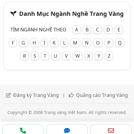
Danh Mục Ngành Nghề Trang Vàng
TÌM NGÀNH NGHỀ THEO
A
B
C
D
E
F
G
H
I
K
L
M
N
O
P
Q
R
S
T
U
V
W
X
Y
Z
Đăng ký Trang Vàng
|
Quảng cáo Trang Vàng
Copyright © 2008 Trang vàng Việt Nam. All rights reserved.