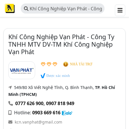
Khí Công Nghiệp Vạn Phát - Công
Ty TNHH MTV DV-TM Khí Công
Nghiệp Vạn Phát
Khí Công Nghiệp Vạn Phát - Công Ty
TNHH MTV DV-TM Khí Công Nghiệp
Vạn Phát
NHÀ TÀI TRỢ
Được xác minh
549/80 Xô Viết Nghệ Tĩnh, Q. Bình Thạnh,
TP. Hồ Chí
Minh (TPHCM)
0777 626 900
,
0907 818 949
Hotline:
0903 669 616
kcn.vanphat@gmail.com