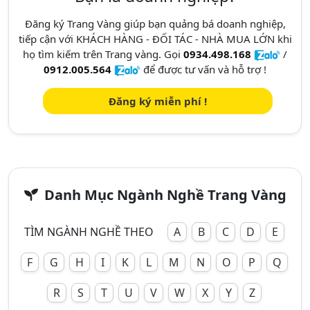
Đăng ký Trang Vàng giúp bạn quảng bá doanh nghiệp,
tiếp cận với KHÁCH HÀNG - ĐỐI TÁC - NHÀ MUA LỚN khi
họ tìm kiếm trên Trang vàng. Gọi
0934.498.168
/
0912.005.564
để được tư vấn và hỗ trợ !
Đăng ký miễn phí !
Danh Mục Ngành Nghề Trang Vàng
TÌM NGÀNH NGHỀ THEO
A
B
C
D
E
F
G
H
I
K
L
M
N
O
P
Q
R
S
T
U
V
W
X
Y
Z