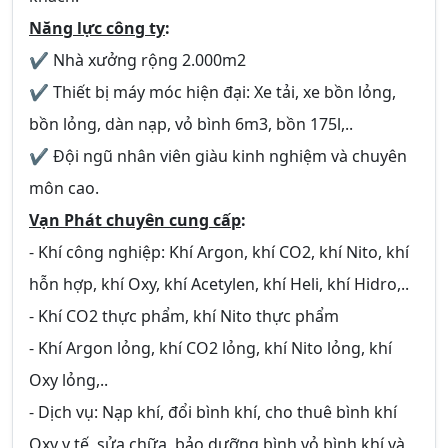
Năng lực công ty
:
✔ Nhà xưởng rộng 2.000m2
✔ Thiết bị máy móc hiện đại: Xe tải, xe bồn lỏng,
bồn lỏng, dàn nạp, vỏ bình 6m3, bồn 175l,..
✔ Đội ngũ nhân viên giàu kinh nghiệm và chuyên
môn cao.
Vạn Phát chuyên cung cấp
:
- Khí công nghiệp: Khí Argon, khí CO2, khí Nito, khí
hỗn hợp, khí Oxy, khí Acetylen, khí Heli, khí Hidro,..
- Khí CO2 thực phẩm, khí Nito thực phẩm
- Khí Argon lỏng, khí CO2 lỏng, khí Nito lỏng, khí
Oxy lỏng,..
- Dịch vụ: Nạp khí, đổi bình khí, cho thuê bình khí
Oxy y tế, sửa chữa, bảo dưỡng bình vỏ bình khí và