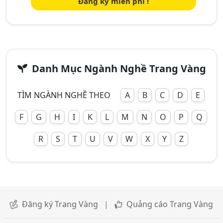
Đăng ký miễn phí !
Danh Mục Ngành Nghề Trang Vàng
TÌM NGÀNH NGHỀ THEO
A
B
C
D
E
F
G
H
I
K
L
M
N
O
P
Q
R
S
T
U
V
W
X
Y
Z
Đăng ký Trang Vàng
|
Quảng cáo Trang Vàng