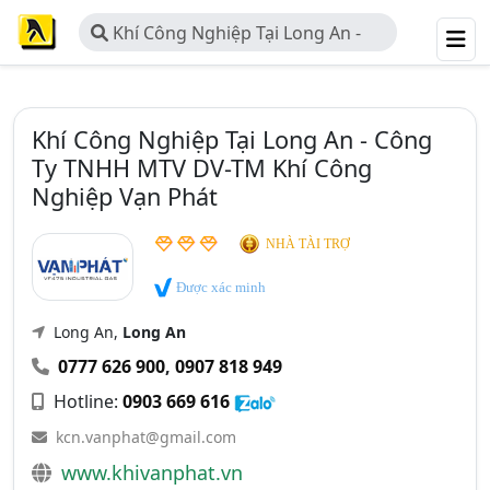
Khí Công Nghiệp Tại Long An -
Công Ty TNHH MTV DV-TM Khí
Công Nghiệp Vạn Phát
Khí Công Nghiệp Tại Long An - Công
Ty TNHH MTV DV-TM Khí Công
Nghiệp Vạn Phát
NHÀ TÀI TRỢ
Được xác minh
Long An,
Long An
0777 626 900
,
0907 818 949
Hotline:
0903 669 616
kcn.vanphat@gmail.com
www.khivanphat.vn