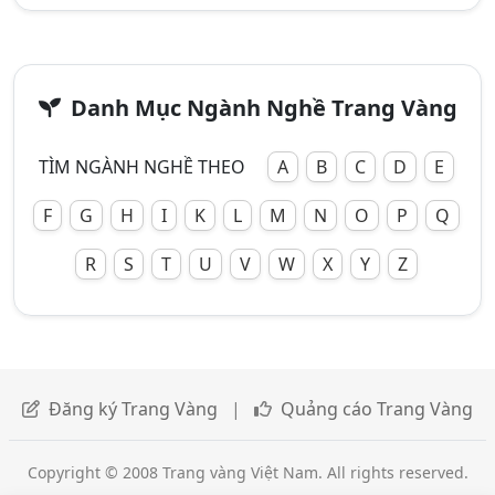
Danh Mục Ngành Nghề Trang Vàng
TÌM NGÀNH NGHỀ THEO
A
B
C
D
E
F
G
H
I
K
L
M
N
O
P
Q
R
S
T
U
V
W
X
Y
Z
Đăng ký Trang Vàng
|
Quảng cáo Trang Vàng
Copyright © 2008 Trang vàng Việt Nam. All rights reserved.