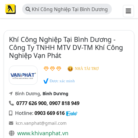
Khí Công Nghiệp Tại Bình Dương
- Công Ty TNHH MTV DV-TM Khí
Công Nghiệp Vạn Phát
Khí Công Nghiệp Tại Bình Dương -
Công Ty TNHH MTV DV-TM Khí Công
Nghiệp Vạn Phát
NHÀ TÀI TRỢ
Được xác minh
Bình Dương,
Bình Dương
0777 626 900
,
0907 818 949
Hotline:
0903 669 616
kcn.vanphat@gmail.com
www.khivanphat.vn