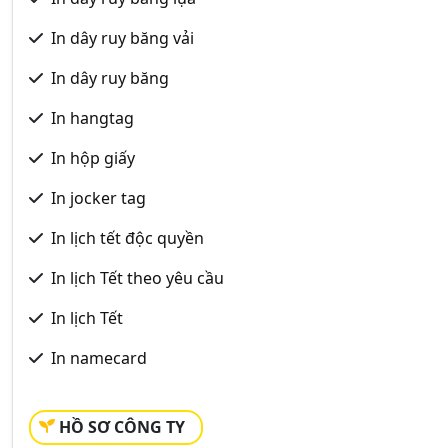
In dây ruy băng vải
In dây ruy băng
In hangtag
In hộp giấy
In jocker tag
In lịch tết độc quyền
In lịch Tết theo yêu cầu
In lịch Tết
In namecard
HỒ SƠ CÔNG TY