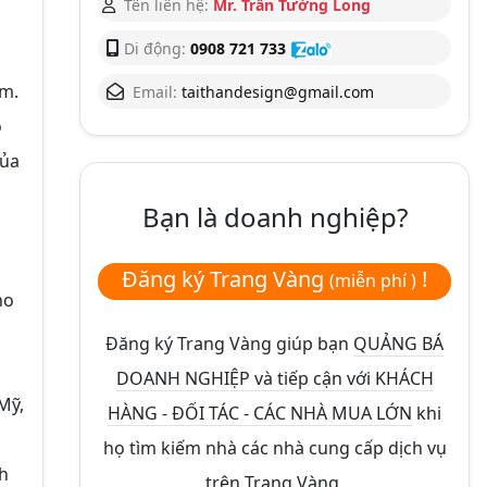
Tên liên hệ:
Mr. Trần Tường Long
Di động:
0908 721 733
ẩm.
Email:
taithandesign@gmail.com
ồ
của
Bạn là doanh nghiệp?
Đăng ký Trang Vàng
!
(miễn phí )
ho
Đăng ký Trang Vàng giúp bạn
QUẢNG BÁ
DOANH NGHIỆP và tiếp cận với KHÁCH
Mỹ,
HÀNG - ĐỐI TÁC - CÁC NHÀ MUA LỚN
khi
họ tìm kiếm nhà các nhà cung cấp dịch vụ
ch
trên Trang Vàng.