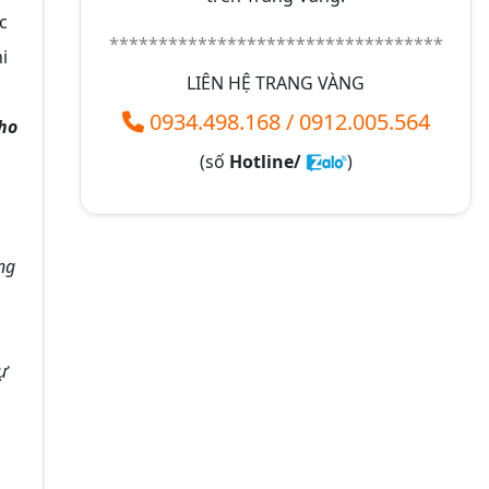
c
**********************************
i
LIÊN HỆ TRANG VÀNG
0934.498.168
/
0912.005.564
ho
(số
Hotline/
)
ng
tự