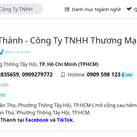
 Công Ty TNHH
Danh mục Ngành nghề
Q
 Thành
Thành - Công Ty TNHH Thương Mại 
Được xác minh
g Thông Tây Hội,
TP. Hồ Chí Minh (TPHCM)
2835659
,
0909279772
0909 598 123
Hotline:
.com
om
Văn Thọ, Phường Thông Tây Hội, TP.HCM ( mở cổng sau hẻm
ăn Thọ, Phường Thông Tây Hội, TP.HCM.
 Thành tại
Facebook
và
TikTok
.