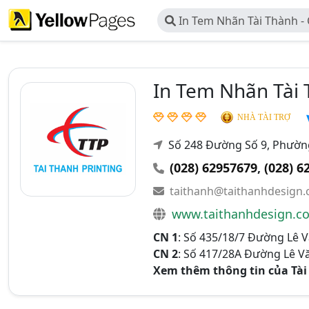
In Tem Nhãn Tài Thành -
Thương Mại Dịch Vụ In Tài
In Tem Nhãn Tài 
NHÀ TÀI TRỢ
Số 248 Đường Số 9, Phườn
(028) 62957679
,
(028) 6
taithanh@taithanhdesign
www.taithanhdesign.c
CN 1
: Số 435/18/7 Đường Lê 
CN 2
: Số 417/28A Đường Lê V
Xem thêm thông tin của Tài