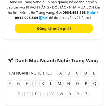
Đăng ký Trang Vàng giúp bạn quảng bá doanh nghiệp,
tiếp cận với KHÁCH HÀNG - ĐỐI TÁC - NHÀ MUA LỚN khi
họ tìm kiếm trên Trang vàng. Gọi
0934.498.168
/
0912.005.564
để được tư vấn và hỗ trợ !
Đăng ký miễn phí !
Danh Mục Ngành Nghề Trang Vàng
TÌM NGÀNH NGHỀ THEO
A
B
C
D
E
F
G
H
I
K
L
M
N
O
P
Q
R
S
T
U
V
W
X
Y
Z