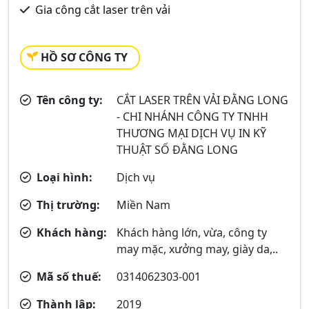
Gia công cắt laser trên vải
HỒ SƠ CÔNG TY
Tên công ty:
CẮT LASER TRÊN VẢI ĐẰNG LONG
- CHI NHÁNH CÔNG TY TNHH
THƯƠNG MẠI DỊCH VỤ IN KỸ
THUẬT SỐ ĐẰNG LONG
Loại hình:
Dịch vụ
Thị trường:
Miền Nam
Khách hàng:
Khách hàng lớn, vừa, công ty
may mặc, xưởng may, giày da,..
Mã số thuế:
0314062303-001
Thành lập:
2019