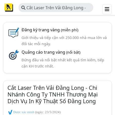
Cắt Laser Trên Vải Đằng Long -
Chi Nhánh Công Ty TNHH Thương
Mại Dịch Vụ In Kỹ Thuật Số Đằng
Long
Đăng ký trang vàng
(miễn phí)
Giới thiệu và tiếp cận với 250.000 nhà mua lớn và
đối tác mỗi ngày.
Quảng cáo trang vàng
(nổi bật)
Đứng đầu và nổi bật nhất kết quả tìm kiếm, tiếp
cận KH trước nhất.
Cắt Laser Trên Vải Đằng Long - Chi
Nhánh Công Ty TNHH Thương Mại
Dịch Vụ In Kỹ Thuật Số Đằng Long
Được xác minh
(ngày: 23/5/2024)