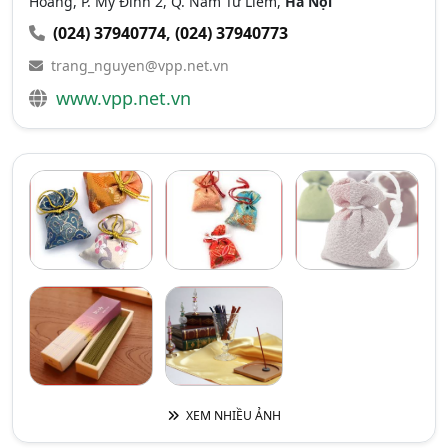
Hoàng, P. Mỹ Đình 2, Q. Nam Từ Liêm,
Hà Nội
(024) 37940774
,
(024) 37940773
trang_nguyen@vpp.net.vn
www.vpp.net.vn
XEM NHIỀU ẢNH