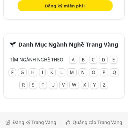
Đăng ký miễn phí !
Danh Mục Ngành Nghề Trang Vàng
TÌM NGÀNH NGHỀ THEO
A
B
C
D
E
F
G
H
I
K
L
M
N
O
P
Q
R
S
T
U
V
W
X
Y
Z
Đăng ký Trang Vàng
|
Quảng cáo Trang Vàng