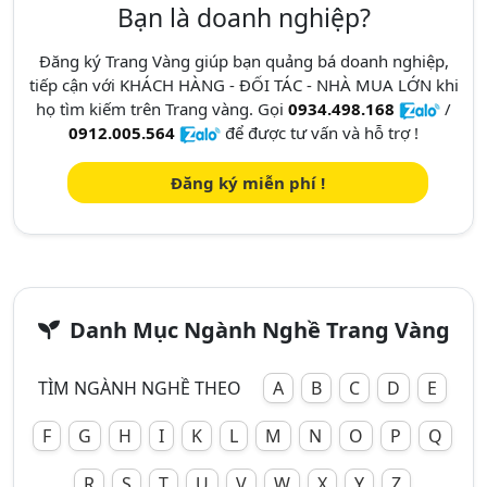
Bạn là doanh nghiệp?
Đăng ký Trang Vàng giúp bạn quảng bá doanh nghiệp,
tiếp cận với KHÁCH HÀNG - ĐỐI TÁC - NHÀ MUA LỚN khi
họ tìm kiếm trên Trang vàng. Gọi
0934.498.168
/
0912.005.564
để được tư vấn và hỗ trợ !
Đăng ký miễn phí !
Danh Mục Ngành Nghề Trang Vàng
TÌM NGÀNH NGHỀ THEO
A
B
C
D
E
F
G
H
I
K
L
M
N
O
P
Q
R
S
T
U
V
W
X
Y
Z