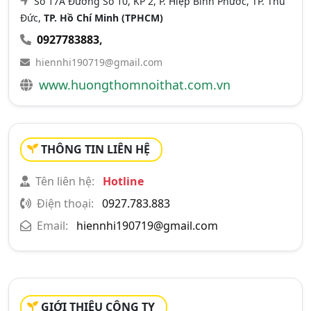
Số 17A Đường Số 10, KP 2, P. Hiệp Bình Phước, TP. Thủ
Đức,
TP. Hồ Chí Minh (TPHCM)
0927783883
,
hiennhi190719@gmail.com
www.huongthomnoithat.com.vn
THÔNG TIN LIÊN HỆ
Tên liên hệ:
Hotline
Điện thoại:
0927.783.883
Email:
hiennhi190719@gmail.com
GIỚI THIỆU CÔNG TY