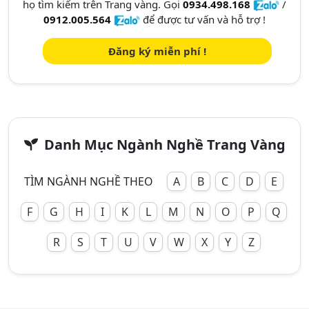
họ tìm kiếm trên Trang vàng. Gọi
0934.498.168
/
0912.005.564
để được tư vấn và hỗ trợ !
Đăng ký miễn phí !
Danh Mục Ngành Nghề Trang Vàng
TÌM NGÀNH NGHỀ THEO
A
B
C
D
E
F
G
H
I
K
L
M
N
O
P
Q
R
S
T
U
V
W
X
Y
Z