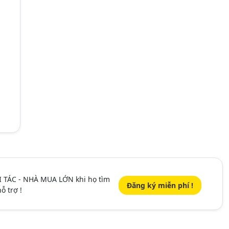
I TÁC - NHÀ MUA LỚN khi họ tìm
Đăng ký miễn phí !
ỗ trợ !