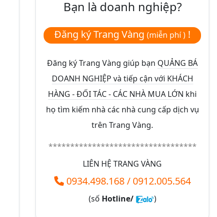
Bạn là doanh nghiệp?
Đăng ký Trang Vàng
!
(miễn phí )
Đăng ký Trang Vàng giúp bạn
QUẢNG BÁ
DOANH NGHIỆP và tiếp cận với KHÁCH
HÀNG - ĐỐI TÁC - CÁC NHÀ MUA LỚN
khi
họ tìm kiếm nhà các nhà cung cấp dịch vụ
trên Trang Vàng.
**********************************
LIÊN HỆ TRANG VÀNG
0934.498.168
/
0912.005.564
(số
Hotline/
)