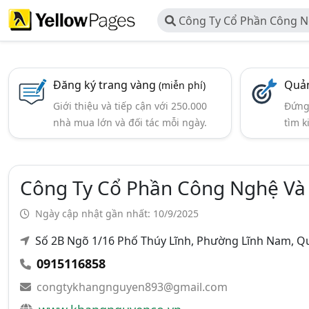
Công Ty Cổ Phần Công N
Khang Nguyên
Đăng ký trang vàng
Quản
(miễn phí)
Giới thiệu và tiếp cận với 250.000
Đứng 
nhà mua lớn và đối tác mỗi ngày.
tìm k
Công Ty Cổ Phần Công Nghệ Và
Ngày cập nhật gần nhất: 10/9/2025
Số 2B Ngõ 1/16 Phố Thúy Lĩnh, Phường Lĩnh Nam, 
0915116858
congtykhangnguyen893@gmail.com