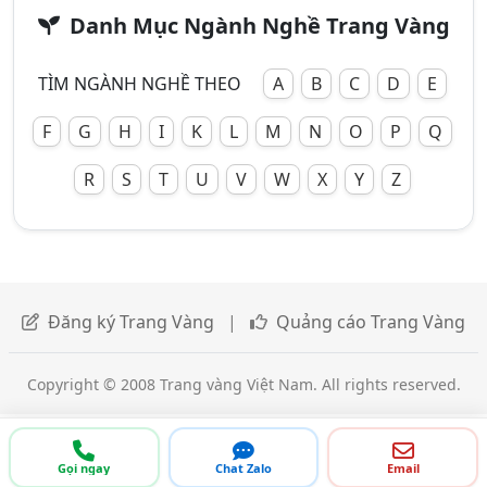
Danh Mục Ngành Nghề Trang Vàng
TÌM NGÀNH NGHỀ THEO
A
B
C
D
E
F
G
H
I
K
L
M
N
O
P
Q
R
S
T
U
V
W
X
Y
Z
Đăng ký Trang Vàng
|
Quảng cáo Trang Vàng
Copyright © 2008 Trang vàng Việt Nam. All rights reserved.
Gọi ngay
Chat Zalo
Email