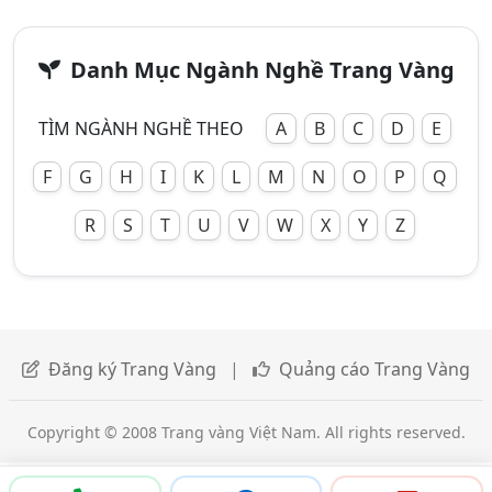
Danh Mục Ngành Nghề Trang Vàng
TÌM NGÀNH NGHỀ THEO
A
B
C
D
E
F
G
H
I
K
L
M
N
O
P
Q
R
S
T
U
V
W
X
Y
Z
Đăng ký Trang Vàng
|
Quảng cáo Trang Vàng
Copyright © 2008 Trang vàng Việt Nam. All rights reserved.