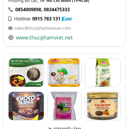
Phường An Lạc,
TP. Hồ Chí Minh (TPHCM)
0854009898
,
0834475333
Hotline:
0915 783 131
sales@thucphamvietsan.com
www.thucphamviet.net
XEM NHIỀU ẢNH