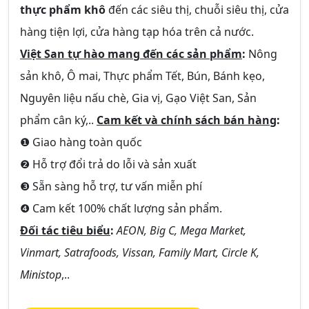
thực phẩm khô
đến các siêu thị, chuỗi siêu thị, cửa
hàng tiện lợi, cửa hàng tạp hóa trên cả nước.
Việt San tự hào mang đến các sản phẩm
:
Nông
sản khô, Ô mai, Thực phẩm Tết, Bún, Bánh kẹo,
Nguyên liệu nấu chè, Gia vị, Gạo Việt San, Sản
phẩm cân ký,..
Cam kết và chính sách bán hàng
:
❶ Giao hàng toàn quốc
❷ Hỗ trợ đổi trả do lỗi và sản xuất
❸ Sẵn sàng hỗ trợ, tư vấn miễn phí
❹ Cam kết 100% chất lượng sản phẩm.
Đối tác tiêu biểu
:
AEON, Big C, Mega Market,
Vinmart, Satrafoods, Vissan, Family Mart, Circle K,
Ministop
,..