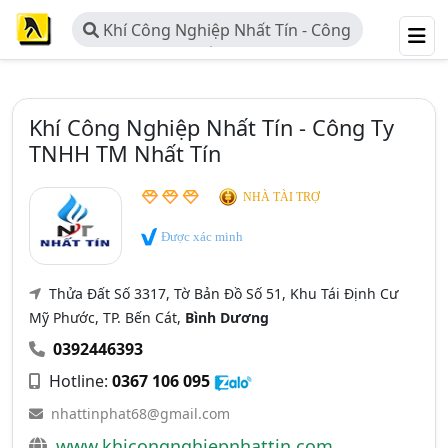
Khí Công Nghiệp Nhất Tín - Công
Ty TNHH TM Nhất Tín
Khí Công Nghiệp Nhất Tín - Công Ty
TNHH TM Nhất Tín
NHÀ TÀI TRỢ
Được xác minh
Thửa Đất Số 3317, Tờ Bản Đồ Số 51, Khu Tái Định Cư
Mỹ Phước, TP. Bến Cát,
Bình Dương
0392446393
Hotline:
0367 106 095
nhattinphat68@gmail.com
www.khicongnghiepnhattin.com