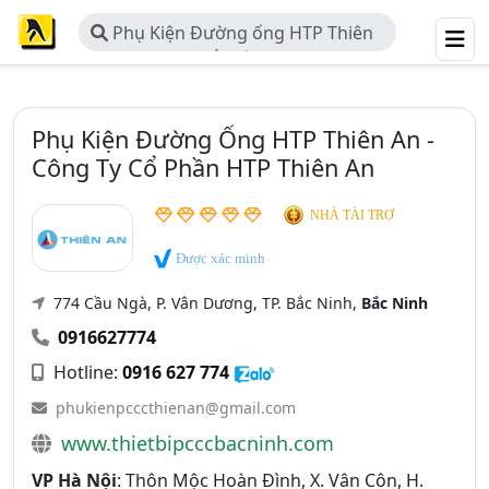
Phụ Kiện Đường ống HTP Thiên
An - Công Ty Cổ Phần HTP Thiên An
Phụ Kiện Đường Ống HTP Thiên An -
Công Ty Cổ Phần HTP Thiên An
NHÀ TÀI TRỢ
Được xác minh
774 Cầu Ngà, P. Vân Dương, TP. Bắc Ninh,
Bắc Ninh
0916627774
Hotline:
0916 627 774
phukienpcccthienan@gmail.com
www.thietbipcccbacninh.com
VP Hà Nội
: Thôn Mộc Hoàn Đình, X. Vân Côn, H.