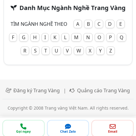
Danh Mục Ngành Nghề Trang Vàng
TÌM NGÀNH NGHỀ THEO
A
B
C
D
E
F
G
H
I
K
L
M
N
O
P
Q
R
S
T
U
V
W
X
Y
Z
Đăng ký Trang Vàng
|
Quảng cáo Trang Vàng
Copyright © 2008 Trang vàng Việt Nam. All rights reserved.
Gọi ngay
Chat Zalo
Email