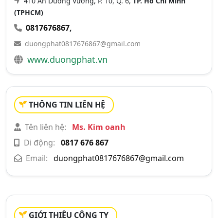
410 An Dương Vương, P. 10, Q. 6,
TP. Hồ Chí Minh
(TPHCM)
0817676867
,
duongphat0817676867@gmail.com
www.duongphat.vn
THÔNG TIN LIÊN HỆ
Tên liên hệ:
Ms. Kim oanh
Di động:
0817 676 867
Email:
duongphat0817676867@gmail.com
GIỚI THIỆU CÔNG TY