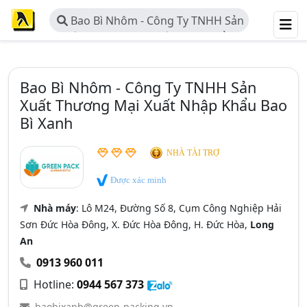
Bao Bì Nhôm - Công Ty TNHH Sản
Xuất Thương Mại Xuất Nhập Khẩu
Bao Bì Xanh
Bao Bì Nhôm - Công Ty TNHH Sản
Xuất Thương Mại Xuất Nhập Khẩu Bao
Bì Xanh
NHÀ TÀI TRỢ
Được xác minh
Nhà máy
: Lô M24, Đường Số 8, Cụm Công Nghiệp Hải
Sơn Đức Hòa Đông, X. Đức Hòa Đông, H. Đức Hòa,
Long
An
0913 960 011
Hotline:
0944 567 373
baobixanh@green-packing.vn