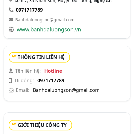
Xóm 7, Xã Nhân Sơn, Huyện Đô Lương,
Nghệ An
0971717789
Banhdaluongson@gmail.com
www.banhdaluongson.vn
THÔNG TIN LIÊN HỆ
Tên liên hệ:
Hotline
Di động:
0971717789
Email:
Banhdaluongson@gmail.com
GIỚI THIỆU CÔNG TY