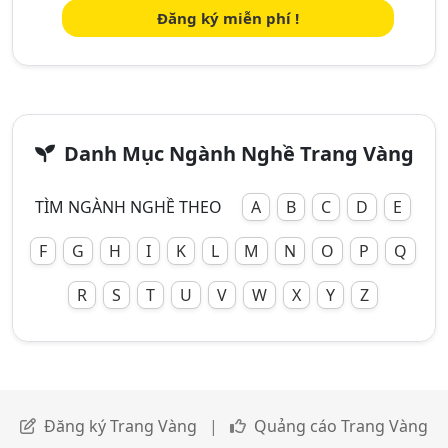
Đăng ký miễn phí !
Danh Mục Ngành Nghề Trang Vàng
TÌM NGÀNH NGHỀ THEO
A
B
C
D
E
F
G
H
I
K
L
M
N
O
P
Q
R
S
T
U
V
W
X
Y
Z
Đăng ký Trang Vàng
|
Quảng cáo Trang Vàng