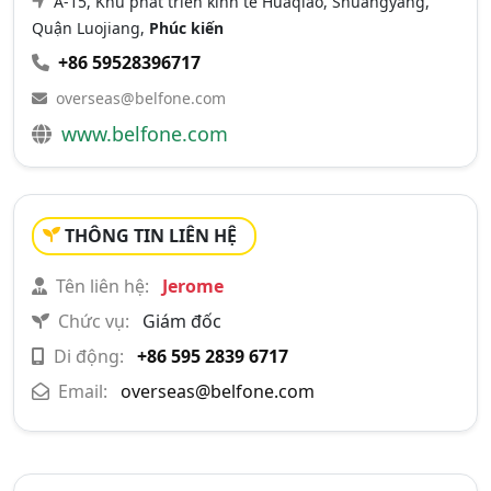
A-15, Khu phát triển kinh tế Huaqiao, Shuangyang,
Quận Luojiang,
Phúc kiến
+86 59528396717
overseas@belfone.com
www.belfone.com
THÔNG TIN LIÊN HỆ
Tên liên hệ:
Jerome
Chức vụ:
Giám đốc
Di động:
+86 595 2839 6717
Email:
overseas@belfone.com