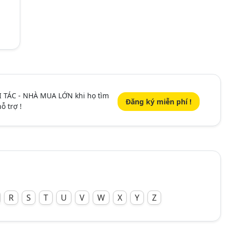
I TÁC - NHÀ MUA LỚN khi họ tìm
Đăng ký miễn phí !
ỗ trợ !
R
S
T
U
V
W
X
Y
Z