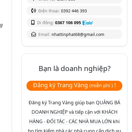
Điện thoại:
0392 446 393
Di động:
0367 106 095
ng
Email:
nhattinphat68@gmail.com
Bạn là doanh nghiệp?
Đăng ký Trang Vàng
!
(miễn phí )
Đăng ký Trang Vàng giúp bạn
QUẢNG BÁ
DOANH NGHIỆP và tiếp cận với KHÁCH
HÀNG - ĐỐI TÁC - CÁC NHÀ MUA LỚN
khi
họ tìm kiếm nhà các nhà cung cấp dịch vụ