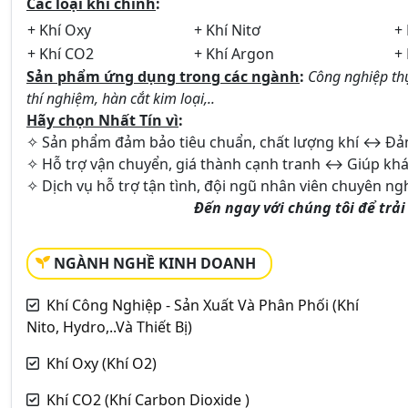
Các loại khí chính
:
+ Khí Oxy
+ Khí Nitơ
+
+ Khí CO2
+ Khí Argon
+
Sản phẩm ứng dụng trong các ngành
:
Công nghiệp thự
thí nghiệm, hàn cắt kim loại,..
Hãy chọn Nhất Tín vì
:
✧ Sản phẩm đảm bảo tiêu chuẩn, chất lượng khí ↔ Đảm
✧ Hỗ trợ vận chuyển, giá thành cạnh tranh ↔ Giúp khác
✧ Dịch vụ hỗ trợ tận tình, đội ngũ nhân viên chuyên n
Đến ngay với chúng tôi để tr
NGÀNH NGHỀ KINH DOANH
Khí Công Nghiệp - Sản Xuất Và Phân Phối (Khí
Nito, Hydro,..Và Thiết Bị)
Khí Oxy (Khí O2)
Khí CO2 (Khí Carbon Dioxide )