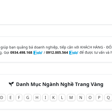
 giúp bạn quảng bá doanh nghiệp, tiếp cận với KHÁCH HÀNG - ĐỐ
g. Gọi
0934.498.168
/
0912.005.564
để được tư vấn và h
Danh Mục Ngành Nghề Trang Vàng
D
E
F
G
H
I
K
L
M
N
O
P
Q