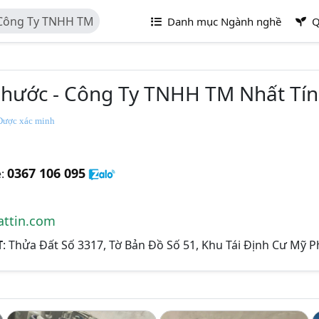
 Công Ty TNHH TM
Danh mục Ngành nghề
Q
Phước - Công Ty TNHH TM Nhất Tín
ược xác minh
0367 106 095
e:
ttin.com
T
: Thửa Đất Số 3317, Tờ Bản Đồ Số 51, Khu Tái Định Cư Mỹ Ph