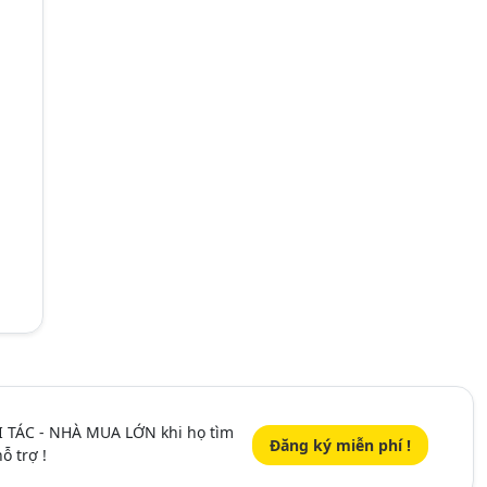
I TÁC - NHÀ MUA LỚN khi họ tìm
Đăng ký miễn phí !
ỗ trợ !