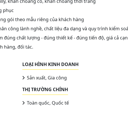
lly, khăn choàng cổ, khăn choàng thời trang
ng phục
- đóng gói theo mẫu riêng của khách hàng
hân công lành nghề, chất liệu đa dạng và quy trình kiểm so
 đúng chất lượng - đúng thiết kế - đúng tiến độ, giá cả cạ
h hàng, đối tác.
LOẠI HÌNH KINH DOANH
Sản xuất, Gia công
THỊ TRƯỜNG CHÍNH
Toàn quốc, Quốc tế