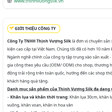
www.thinhvuongsilk.vn
GIỚI THIỆU CÔNG TY
Công Ty TNHH Thịnh Vượng Silk
là đơn vị chuyên sản 
kiện cao cấp tại Việt Nam. Chúng tôi đã có hơn 10 năm 
Ngành nghề chính của công ty tập trung vào sản xuất - 
gia công theo yêu cầu (OEM/ ODM) cho shop, thương hiệ
động trải rộng trên toàn quốc, hướng đến các shop th
khách hàng quà tặng.
Danh mục sản phẩm của Thịnh Vượng Silk đa dạng v
–
Khăn lụa và khăn thời trang
: Khăn lụa 30cm, khăn l
vuông, khăn voan, khăn in hoa văn