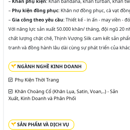
–
Khăn phụ kiện
: Khăn bandana, khăn turban, khăn twi
–
Phụ kiện đồng phục
: Khăn nơ đồng phục, cà vạt đồ
–
Gia công theo yêu cầu
: Thiết kế - in ấn - may viền 
Với năng lực sản xuất 50.000 khăn/ tháng, đội ngũ 20 n
chất lượng chặt chẽ, Thịnh Vượng Silk cam kết sản phẩm
tranh và đồng hành lâu dài cùng sự phát triển của khác
NGÀNH NGHỀ KINH DOANH
Phụ Kiện Thời Trang
Khăn Choàng Cổ (Khăn Lụa, Satin, Voan,..) - Sản
Xuất, Kinh Doanh và Phân Phối
SẢN PHẨM VÀ DỊCH VỤ