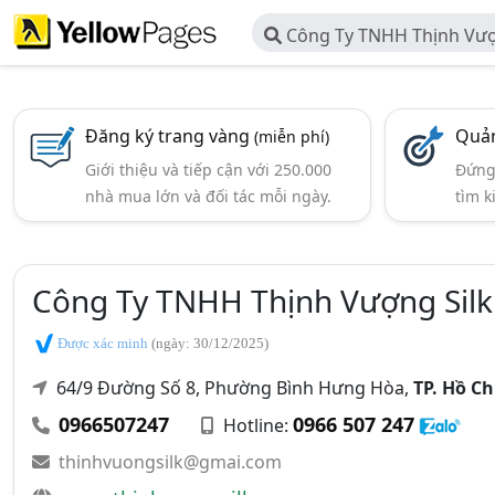
Công Ty TNHH Thịnh Vượ
Đăng ký trang vàng
Quản
(miễn phí)
Giới thiệu và tiếp cận với 250.000
Đứng 
nhà mua lớn và đối tác mỗi ngày.
tìm k
Công Ty TNHH Thịnh Vượng Silk
Được xác minh
(ngày: 30/12/2025)
64/9 Đường Số 8, Phường Bình Hưng Hòa,
TP. Hồ C
0966507247
0966 507 247
Hotline:
thinhvuongsilk@gmai.com