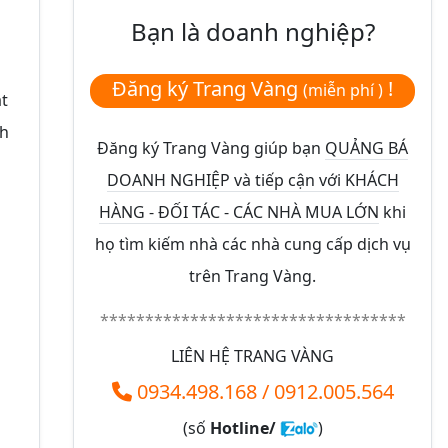
Bạn là doanh nghiệp?
Đăng ký Trang Vàng
!
(miễn phí )
át
nh
Đăng ký Trang Vàng giúp bạn
QUẢNG BÁ
DOANH NGHIỆP và tiếp cận với KHÁCH
HÀNG - ĐỐI TÁC - CÁC NHÀ MUA LỚN
khi
họ tìm kiếm nhà các nhà cung cấp dịch vụ
trên Trang Vàng.
**********************************
LIÊN HỆ TRANG VÀNG
0934.498.168
/
0912.005.564
(số
Hotline/
)