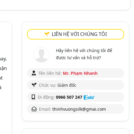
LIÊN HỆ VỚI CHÚNG TÔI
Hãy liên hệ với chúng tôi để
được tư vấn và hỗ trợ?
ay.
hận
Tên liên hệ:
Mr. Phạm Nhanh
ạt
Chức vụ:
Giám đốc
à
Di động:
0966 507 247
Email:
thinhvuongsilk@gmai.com