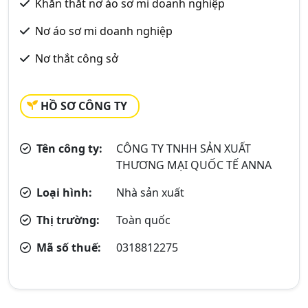
Khăn thắt nơ áo sơ mi doanh nghiệp
Nơ áo sơ mi doanh nghiệp
Nơ thắt công sở
HỒ SƠ CÔNG TY
Tên công ty:
CÔNG TY TNHH SẢN XUẤT
THƯƠNG MẠI QUỐC TẾ ANNA
Loại hình:
Nhà sản xuất
Thị trường:
Toàn quốc
Mã số thuế:
0318812275