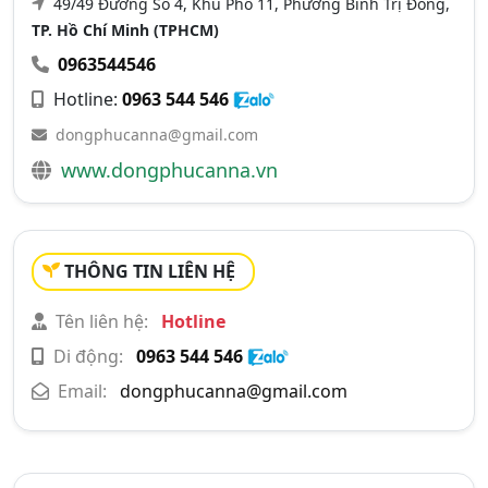
49/49 Đường Số 4, Khu Phố 11, Phường Bình Trị Đông,
TP. Hồ Chí Minh (TPHCM)
0963544546
Hotline:
0963 544 546
dongphucanna@gmail.com
www.dongphucanna.vn
THÔNG TIN LIÊN HỆ
Tên liên hệ:
Hotline
Di động:
0963 544 546
Email:
dongphucanna@gmail.com