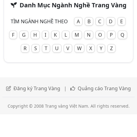
Danh Mục Ngành Nghề Trang Vàng
TÌM NGÀNH NGHỀ THEO
A
B
C
D
E
F
G
H
I
K
L
M
N
O
P
Q
R
S
T
U
V
W
X
Y
Z
Đăng ký Trang Vàng
|
Quảng cáo Trang Vàng
Copyright © 2008 Trang vàng Việt Nam. All rights reserved.