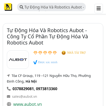
Tự Động Hóa Và Robotics Aubot -
Công Ty Cổ Phần Tự Động Hóa Và
Robotics Aubot
Tự Động Hóa Và Robotics Aubot -
Công Ty Cổ Phần Tự Động Hóa Và
Robotics Aubot
NHÀ TÀI TRỢ
Được xác minh
Tòa CF Group, 119 –121 Nguyễn Hữu Thọ, Phường
Định Công,
Hà Nội
0378829081
,
0973813360
sales@aubot.vn
www.aubot.vn