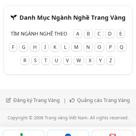
Danh Mục Ngành Nghề Trang Vàng
TÌM NGÀNH NGHỀ THEO
A
B
C
D
E
F
G
H
I
K
L
M
N
O
P
Q
R
S
T
U
V
W
X
Y
Z
Đăng ký Trang Vàng
|
Quảng cáo Trang Vàng
Copyright © 2008 Trang vàng Việt Nam. All rights reserved.