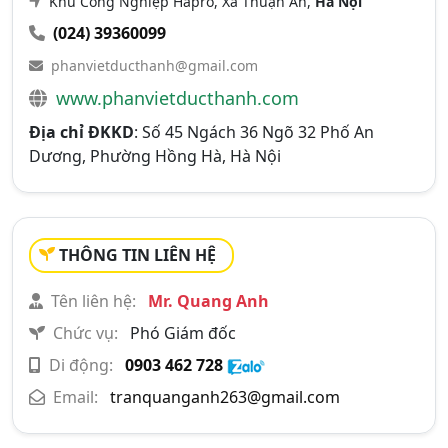
Khu Công Nghiệp Hapro, Xã Thuận An,
Hà Nội
(024) 39360099
phanvietducthanh@gmail.com
www.phanvietducthanh.com
Địa chỉ ĐKKD
: Số 45 Ngách 36 Ngõ 32 Phố An
Dương, Phường Hồng Hà, Hà Nội
THÔNG TIN LIÊN HỆ
Tên liên hệ:
Mr. Quang Anh
Chức vụ:
Phó Giám đốc
Di động:
0903 462 728
Email:
tranquanganh263@gmail.com