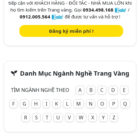
tiếp cận với KHÁCH HÀNG - ĐỐI TÁC - NHÀ MUA LỚN khi
họ tìm kiếm trên Trang vàng. Gọi
0934.498.168
/
0912.005.564
để được tư vấn và hỗ trợ !
Đăng ký miễn phí !
Danh Mục Ngành Nghề Trang Vàng
TÌM NGÀNH NGHỀ THEO
A
B
C
D
E
F
G
H
I
K
L
M
N
O
P
Q
R
S
T
U
V
W
X
Y
Z