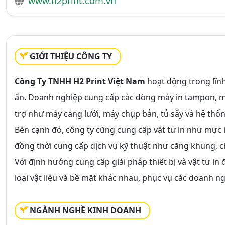
www.h2print.com.vn
GIỚI THIỆU CÔNG TY
Công Ty TNHH H2 Print Việt Nam
hoạt động trong lĩnh
ấn. Doanh nghiệp cung cấp các dòng máy in tampon, máy
trợ như máy căng lưới, máy chụp bản, tủ sấy và hệ thốn
Bên cạnh đó, công ty cũng cung cấp vật tư in như mực in
đồng thời cung cấp dịch vụ kỹ thuật như căng khung, chế
Với định hướng cung cấp giải pháp thiết bị và vật tư in
loại vật liệu và bề mặt khác nhau, phục vụ các doanh ng
NGÀNH NGHỀ KINH DOANH