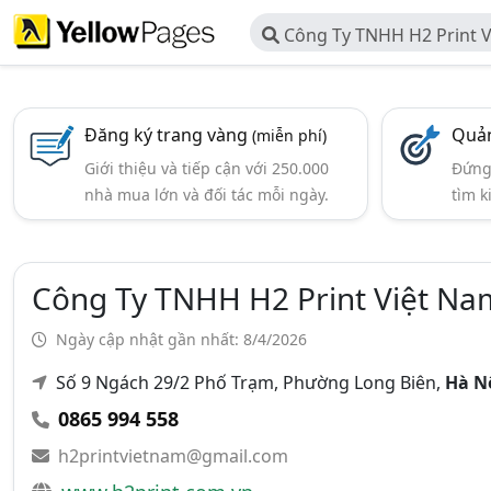
Công Ty TNHH H2 Print 
Đăng ký trang vàng
Quản
(miễn phí)
Giới thiệu và tiếp cận với 250.000
Đứng 
nhà mua lớn và đối tác mỗi ngày.
tìm k
Công Ty TNHH H2 Print Việt Na
Ngày cập nhật gần nhất: 8/4/2026
Số 9 Ngách 29/2 Phố Trạm, Phường Long Biên,
Hà N
0865 994 558
h2printvietnam@gmail.com