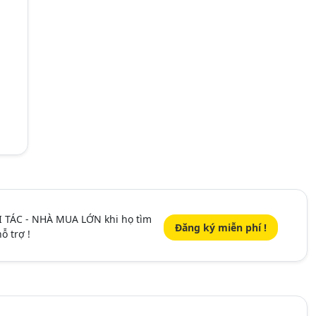
I TÁC - NHÀ MUA LỚN khi họ tìm
Đăng ký miễn phí !
ỗ trợ !