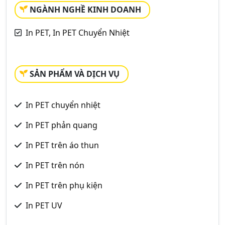
NGÀNH NGHỀ KINH DOANH
In PET, In PET Chuyển Nhiệt
SẢN PHẨM VÀ DỊCH VỤ
In PET chuyển nhiệt
In PET phản quang
In PET trên áo thun
In PET trên nón
In PET trên phụ kiện
In PET UV