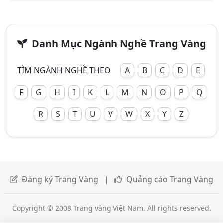
Danh Mục Ngành Nghề Trang Vàng
TÌM NGÀNH NGHỀ THEO
A
B
C
D
E
F
G
H
I
K
L
M
N
O
P
Q
R
S
T
U
V
W
X
Y
Z
Đăng ký Trang Vàng
|
Quảng cáo Trang Vàng
Copyright © 2008 Trang vàng Việt Nam. All rights reserved.