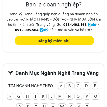
Bạn là doanh nghiệp?
Đăng ký Trang Vàng giúp bạn quảng bá doanh nghiệp,
tiếp cận với KHÁCH HÀNG - ĐỐI TÁC - NHÀ MUA LỚN khi
họ tìm kiếm trên Trang vàng. Gọi
0934.498.168
/
0912.005.564
để được tư vấn và hỗ trợ !
Đăng ký miễn phí !
Danh Mục Ngành Nghề Trang Vàng
TÌM NGÀNH NGHỀ THEO
A
B
C
D
E
F
G
H
I
K
L
M
N
O
P
Q
R
S
T
U
V
W
X
Y
Z