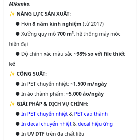
Mikenko.
✨
NĂNG LỰC SẢN XUẤT:
● Hơn
8 năm kinh nghiệm
(từ 2017)
● Xưởng quy mô
700 m²
, hệ thống máy móc
hiện đại
● Độ chính xác màu sắc
~98% so với file thiết
kế
✨
CÔNG SUẤT:
● In PET chuyển nhiệt:
~1.500 m/ngày
● In áo thành phẩm:
~5.000 áo/ngày
✨
GIẢI PHÁP & DỊCH VỤ CHÍNH:
●
In PET chuyển nhiệt
&
PET cao thành
●
In decal chuyển nhiệt
&
decal hiệu ứng
● In
UV DTF
trên đa chất liệu