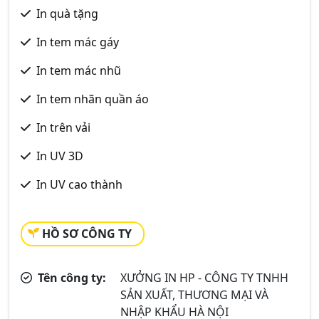
In quà tặng
In tem mác gáy
In tem mác nhũ
In tem nhãn quần áo
In trên vải
In UV 3D
In UV cao thành
HỒ SƠ CÔNG TY
Tên công ty:
XƯỞNG IN HP - CÔNG TY TNHH
SẢN XUẤT, THƯƠNG MẠI VÀ
NHẬP KHẨU HÀ NỘI