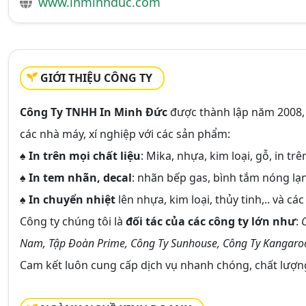
www.inminhduc.com
GIỚI THIỆU CÔNG TY
Công Ty TNHH In Minh Đức
được thành lập năm 2008,
các nhà máy, xí nghiệp với các sản phẩm:
♠ In trên mọi chất liệu
: Mika, nhựa, kim loại, gỗ, in trê
♠ In tem nhãn, decal
: nhãn bếp gas, bình tắm nóng lạnh
♠ In chuyển nhiệt
lên nhựa, kim loại, thủy tinh,.. và cá
Công ty chúng tôi là
đối tác của các công ty lớn như
:
Nam, Tập Đoàn Prime, Công Ty Sunhouse, Công Ty Kangaroo
Cam kết luôn cung cấp dịch vụ nhanh chóng, chất lượng,