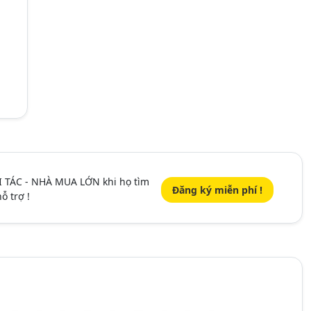
I TÁC - NHÀ MUA LỚN khi họ tìm
Đăng ký miễn phí !
ỗ trợ !