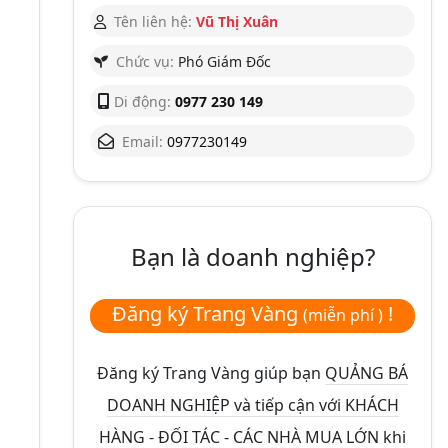
Tên liên hệ:
Vũ Thị Xuân
Chức vụ:
Phó Giám Đốc
Di động:
0977 230 149
Email:
0977230149
Bạn là doanh nghiệp?
Đăng ký Trang Vàng
!
(miễn phí )
Đăng ký Trang Vàng giúp bạn
QUẢNG BÁ
DOANH NGHIỆP và tiếp cận với KHÁCH
HÀNG - ĐỐI TÁC - CÁC NHÀ MUA LỚN
khi