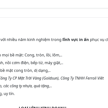
 với nhiều năm kinh nghiệm trong
lĩnh vực in ấn
phục vụ c
n mọi bề mặt: Cong, tròn, lồi, lõm,..
, nồi cơm điện, bếp từ, máy giặt,..
c bề mặt cong tròn, dị dạng,..
Công Ty CP Mặt Trời Vàng (Goldsun), Công Ty TNHH Ferroli Viêt
, các công ty nhựa, quà tặng
,..
 uy tín.