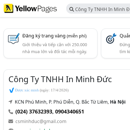
Công Ty TNHH In Minh 
Đăng ký trang vàng
Quản
(miễn phí)
Giới thiệu và tiếp cận với 250.000
Đứng 
nhà mua lớn và đối tác mỗi ngày.
tìm k
Công Ty TNHH In Minh Đức
Được xác minh
(ngày: 17/4/2026)
KCN Phú Minh, P. Phú Diễn, Q. Bắc Từ Liêm,
Hà Nội
(024) 37632393
,
0904340651
csminhduc@gmail.com