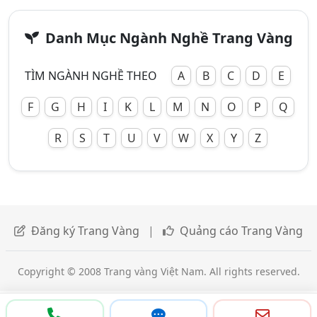
Danh Mục Ngành Nghề Trang Vàng
TÌM NGÀNH NGHỀ THEO
A
B
C
D
E
F
G
H
I
K
L
M
N
O
P
Q
R
S
T
U
V
W
X
Y
Z
Đăng ký Trang Vàng
|
Quảng cáo Trang Vàng
Copyright © 2008 Trang vàng Việt Nam. All rights reserved.