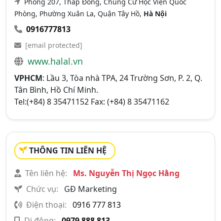
Phòng 207, Tháp Đông, Chung Cư Học Viện Quốc
Phòng, Phường Xuân La, Quận Tây Hồ,
Hà Nội
0916777813
[email protected]
www.halal.vn
VPHCM
: Lầu 3, Tòa nhà TPA, 24 Trường Sơn, P. 2, Q.
Tân Bình, Hồ Chí Minh.
Tel:(+84) 8 35471152 Fax: (+84) 8 35471162
THÔNG TIN LIÊN HỆ
Tên liên hệ:
Ms. Nguyễn Thị Ngọc Hằng
Chức vụ:
GĐ Marketing
Điện thoại:
0916 777 813
Di động:
0979 888 813